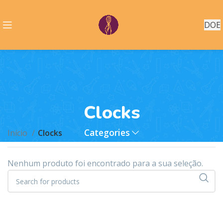
DOE
Clocks
Categories
Início
Clocks
Nenhum produto foi encontrado para a sua seleção.